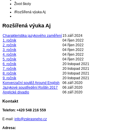
Život školy
/
Rozšířená výuka Aj
Rozšířená výuka Aj
Charakteristika jazykového zaměření
15 září 2024
1. ročník
04 říjen 2022
2. ročník
04 říjen 2022
3. ročník
04 říjen 2022
4. ročník
04 říjen 2022
5. ročník
04 říjen 2022
6. ročník
20 listopad 2021
7. ročník
20 listopad 2021
8. ročník
20 listopad 2021
9. ročník
20 listopad 2021
Konverzační soutěž Around English
06 září 2020
Jazykové soustředění Roštín 2017
06 září 2020
Anglické divadlo
06 září 2020
Kontakt
Telefon:
+420 548 216 559
E-mail:
info@zskrasneho.cz
Adresa: