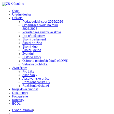
Úvod
Úřední deska
O škole
Pedagogický sbor 2025/2026
Organizace školního roku
2026/2027
Poradenské služby ve škole
Pro předškoláky
Školní parlament
Školní družina
Školní klub
Školní jídelna
Zvonění
Historie školy
Ochrana osobních údajů (GDPR)
Virtuální prohlídka
Život školy
Pro žáky
Akce školy
Absolventské práce
Rozšířená výuka Hv
Rozšířená výuka Aj
Projektová činnost
Dokumenty
Fotogalerie
Kontakty
ECDL
Uvodní stránka
/