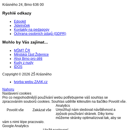
Krásného 24, Brno 636 00
Rychlé odkazy
Edookit
Jídelníček
Kontakty na pedagogy
Ochrana osobních údajů (GDPR)
Mohlo by Vás zajímat...
MŠMT ČR
Městská část Židenice
Ahoj Brno pro děti
Kudy z nudy
IDOS
Copyright © 2026 ZŠ Krásného
tvorba webu ZAAK.cz
Nahoru
Nastavení cookies
Pro co nejpohodlnější používání webu potřebujeme váš souhlas se
zpracováním souborů cookies. Souhlas udělíte kliknutím na tlačítko Povolit vše.
Analytics
Umožňují nám sledovat návštěvnost a
Povolit vše
Zakázat vše
způsob používání stránek. Díky tomu
můžeme stránky optimalizovat tak, aby se
vám s nimi lépe pracovalo.
Google Analytics
Uložit nastavení