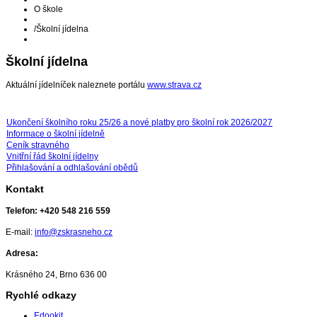
O škole
/
Školní jídelna
Školní jídelna
Aktuální jídelníček naleznete portálu
www.strava.cz
Ukončení školního roku 25/26 a nové platby pro školní rok 2026/2027
Informace o školní jídelně
Ceník stravného
Vnitřní řád školní jídelny
Přihlašování a odhlašování obědů
Kontakt
Telefon:
+420 548 216 559
E-mail:
info@zskrasneho.cz
Adresa:
Krásného 24, Brno 636 00
Rychlé odkazy
Edookit