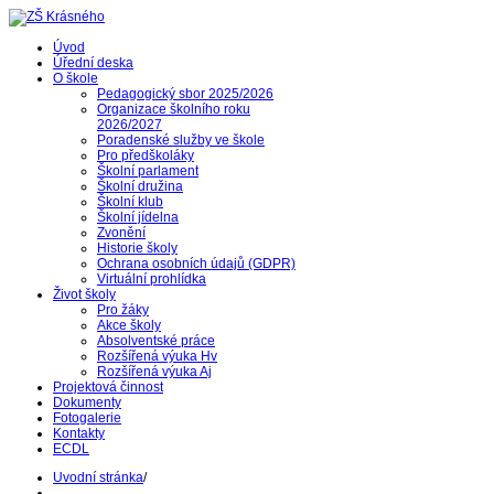
Úvod
Úřední deska
O škole
Pedagogický sbor 2025/2026
Organizace školního roku
2026/2027
Poradenské služby ve škole
Pro předškoláky
Školní parlament
Školní družina
Školní klub
Školní jídelna
Zvonění
Historie školy
Ochrana osobních údajů (GDPR)
Virtuální prohlídka
Život školy
Pro žáky
Akce školy
Absolventské práce
Rozšířená výuka Hv
Rozšířená výuka Aj
Projektová činnost
Dokumenty
Fotogalerie
Kontakty
ECDL
Uvodní stránka
/