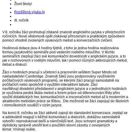
Život školy
/
Rozšířená výuka Aj
/
8. ročník
V 8. ročníku žáci prohlubují získané znalosti anglického jazyka v předchozích
ročnících. Nové vědomosti opět získávají přirozeným a praktickým způsobem
pomocí vhodně zvolených výukových metod a konverzačních cvičení.
Hodinová dotace jsou 4 hodiny týdně, z toho je jedna hodina realizována
formou jazykového semináře pod vedením rodilého mluvčího. V těchto
seminářích zlepšují žáci své komunikační dovednosti v anglickém jazyce, a to
jak v rozhovorech s rodilým mluvčím, tak i pomocí různých aktivizujících metod,
debat a diskuzí.
Žáci v hodinách pracují s učebnicí a pracovním sešitem Super Minds od
nakladatelství Cambridge. Znalosti žáků jsou podporovány využíváním
počítačových výukových programů, se kterými žáci pracují samostatně na
počítačích nebo společně s využitím interaktivní tabule. Žáci
navštěvují divadelní představení v anglickém jazyce a v jednotlivých hodinách
je využívána pestrá škála metod a forem práce od diferencování třídy přes
využití didaktických her, komunikačních a inscenačních metod až k moderním a
atraktivním metodám práce se třídou. Dle možností se žáci zapojují do školních
i mimoškolních soutěží v cizím jazyce.
Na konci 8. ročníku se žáci aktivně zapojí do standardní konverzace, zeptají se
a adekvátně reagují v běžné komunikaci a dialozích, dokážou samostatně
vytvořit i reprodukovat delší a náročnější text. Jsou schopni gramaticky a
stylisticky správně utvořit text s použitím slovní zásoby z osvojených
témat. Vnímají reálie.