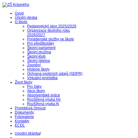
Úvod
Úřední deska
O škole
Pedagogický sbor 2025/2026
Organizace školního roku
2026/2027
Poradenské služby ve škole
Pro předškoláky
Školní parlament
Školní družina
Školní klub
Školní jídelna
Zvonění
Historie školy
Ochrana osobních údajů (GDPR)
Virtuální prohlídka
Život školy
Pro žáky
Akce školy
Absolventské práce
Rozšířená výuka Hv
Rozšířená výuka Aj
Projektová činnost
Dokumenty
Fotogalerie
Kontakty
ECDL
Uvodní stránka
/