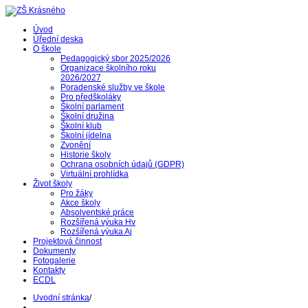
Úvod
Úřední deska
O škole
Pedagogický sbor 2025/2026
Organizace školního roku
2026/2027
Poradenské služby ve škole
Pro předškoláky
Školní parlament
Školní družina
Školní klub
Školní jídelna
Zvonění
Historie školy
Ochrana osobních údajů (GDPR)
Virtuální prohlídka
Život školy
Pro žáky
Akce školy
Absolventské práce
Rozšířená výuka Hv
Rozšířená výuka Aj
Projektová činnost
Dokumenty
Fotogalerie
Kontakty
ECDL
Uvodní stránka
/