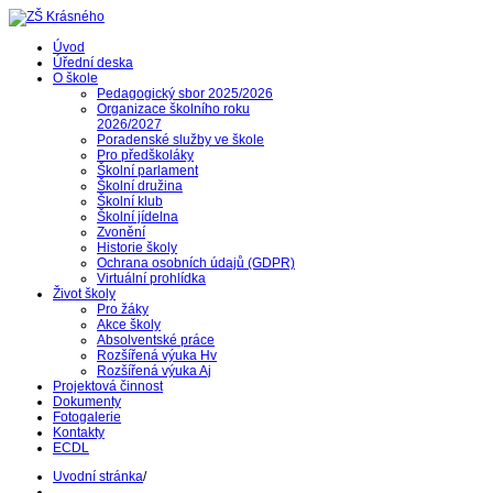
Úvod
Úřední deska
O škole
Pedagogický sbor 2025/2026
Organizace školního roku
2026/2027
Poradenské služby ve škole
Pro předškoláky
Školní parlament
Školní družina
Školní klub
Školní jídelna
Zvonění
Historie školy
Ochrana osobních údajů (GDPR)
Virtuální prohlídka
Život školy
Pro žáky
Akce školy
Absolventské práce
Rozšířená výuka Hv
Rozšířená výuka Aj
Projektová činnost
Dokumenty
Fotogalerie
Kontakty
ECDL
Uvodní stránka
/