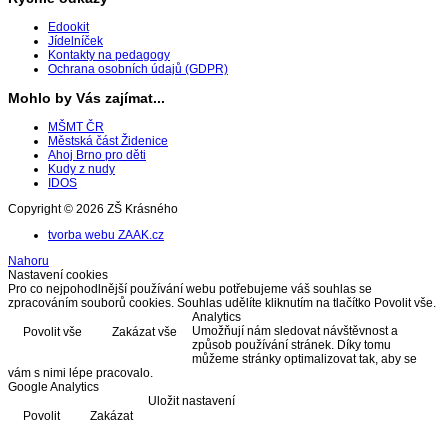
Edookit
Jídelníček
Kontakty na pedagogy
Ochrana osobních údajů (GDPR)
Mohlo by Vás zajímat...
MŠMT ČR
Městská část Židenice
Ahoj Brno pro děti
Kudy z nudy
IDOS
Copyright © 2026 ZŠ Krásného
tvorba webu ZAAK.cz
Nahoru
Nastavení cookies
Pro co nejpohodlnější používání webu potřebujeme váš souhlas se
zpracováním souborů cookies. Souhlas udělíte kliknutím na tlačítko Povolit vše.
Analytics
Umožňují nám sledovat návštěvnost a
Povolit vše
Zakázat vše
způsob používání stránek. Díky tomu
můžeme stránky optimalizovat tak, aby se
vám s nimi lépe pracovalo.
Google Analytics
Uložit nastavení
Povolit
Zakázat