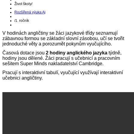
Život školy
/
Rozšířená výuka Aj
/
1. ročník
V hodinách angličtiny se žáci jazykové třídy seznamují
zábavnou formou se základní slovní zásobou, učí se tvořit
jednoduché věty a porozumět pokynům vyučujícího.
Časová dotace jsou
2 hodiny anglického jazyka
týdně,
hodiny jsou dělené. Žáci pracují s učebnicí a pracovním
sešitem Super Minds nakladatelství Cambridge.
Pracují s interaktivní tabulí, vyučující využívají interaktivní
učebnici angličtiny.