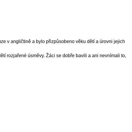
e v angličtině a bylo přizpůsobeno věku dětí a úrovni jejich
tí rozjařené úsměvy. Žáci se dobře bavili a ani nevnímali to,