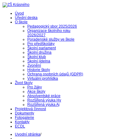
Úvod
Úřední deska
O škole
Pedagogický sbor 2025/2026
Organizace školního roku
2026/2027
Poradenské služby ve škole
Pro předškoláky
Školní parlament
Školní družina
Školní klub
Školní jídelna
Zvonění
Historie školy
Ochrana osobních údajů (GDPR)
Virtuální prohlídka
Život školy
Pro žáky
Akce školy
Absolventské práce
Rozšířená výuka Hv
Rozšířená výuka Aj
Projektová činnost
Dokumenty
Fotogalerie
Kontakty
ECDL
Uvodní stránka
/