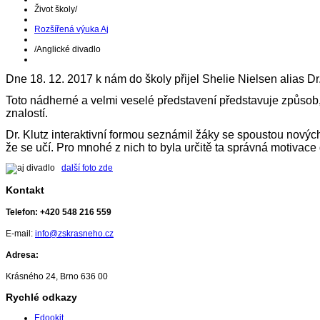
Život školy
/
Rozšířená výuka Aj
/
Anglické divadlo
Dne 18. 12. 2017 k nám do školy přijel Shelie Nielsen alias Dr
Toto nádherné a velmi veselé představení představuje způsob, 
znalostí.
Dr. Klutz interaktivní formou seznámil žáky se spoustou nových
že se učí. Pro mnohé z nich to byla určitě ta správná motivace 
další foto zde
Kontakt
Telefon:
+420 548 216 559
E-mail:
info@zskrasneho.cz
Adresa:
Krásného 24, Brno 636 00
Rychlé odkazy
Edookit