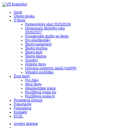
Úvod
Úřední deska
O škole
Pedagogický sbor 2025/2026
Organizace školního roku
2026/2027
Poradenské služby ve škole
Pro předškoláky
Školní parlament
Školní družina
Školní klub
Školní jídelna
Zvonění
Historie školy
Ochrana osobních údajů (GDPR)
Virtuální prohlídka
Život školy
Pro žáky
Akce školy
Absolventské práce
Rozšířená výuka Hv
Rozšířená výuka Aj
Projektová činnost
Dokumenty
Fotogalerie
Kontakty
ECDL
Uvodní stránka
/