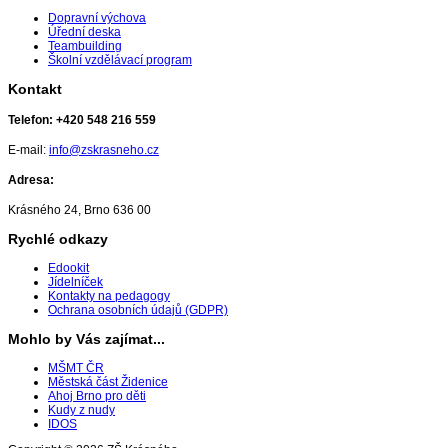
Dopravní výchova
Úřední deska
Teambuilding
Školní vzdělávací program
Kontakt
Telefon:
+420 548 216 559
E-mail:
info@zskrasneho.cz
Adresa:
Krásného 24, Brno 636 00
Rychlé odkazy
Edookit
Jídelníček
Kontakty na pedagogy
Ochrana osobních údajů (GDPR)
Mohlo by Vás zajímat...
MŠMT ČR
Městská část Židenice
Ahoj Brno pro děti
Kudy z nudy
IDOS