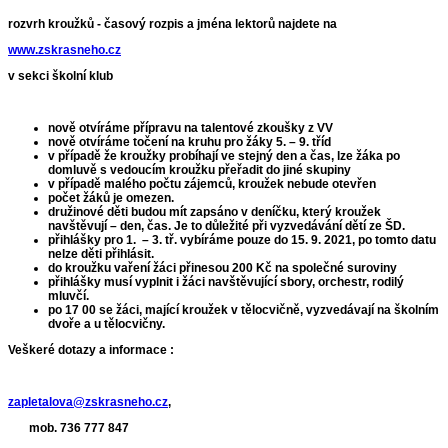
rozvrh kroužků - časový rozpis a jména lektorů najdete na
www.zskrasneho.cz
v sekci školní klub
nově otvíráme přípravu na talentové zkoušky z VV
nově otvíráme točení na kruhu pro žáky 5. – 9. tříd
v případě že kroužky probíhají ve stejný den a čas, lze žáka po
domluvě s vedoucím kroužku přeřadit do jiné skupiny
v případě malého počtu zájemců, kroužek nebude otevřen
počet žáků je omezen.
družinové děti budou mít zapsáno v deníčku, který kroužek
navštěvují – den, čas. Je to důležité při vyzvedávání dětí ze ŠD.
přihlášky pro 1. – 3. tř. vybíráme pouze do 15. 9. 2021, po tomto datu
nelze děti přihlásit.
do kroužku vaření žáci přinesou 200 Kč na společné suroviny
přihlášky musí vyplnit i žáci navštěvující sbory, orchestr, rodilý
mluvčí.
po 17 00 se žáci, mající kroužek v tělocvičně, vyzvedávají na školním
dvoře a u tělocvičny.
Veškeré dotazy a informace :
zapletalova@zskrasneho.cz
,
mob. 736 777 847