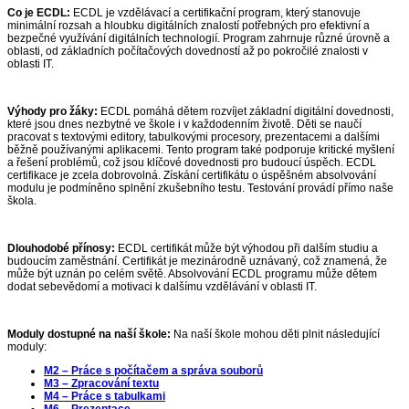
Co je ECDL:
ECDL je vzdělávací a certifikační program, který stanovuje
minimální rozsah a hloubku digitálních znalostí potřebných pro efektivní a
bezpečné využívání digitálních technologií. Program zahrnuje různé úrovně a
oblasti, od základních počítačových dovedností až po pokročilé znalosti v
oblasti IT.
Výhody pro žáky:
ECDL pomáhá dětem rozvíjet základní digitální dovednosti,
které jsou dnes nezbytné ve škole i v každodenním životě. Děti se naučí
pracovat s textovými editory, tabulkovými procesory, prezentacemi a dalšími
běžně používanými aplikacemi. Tento program také podporuje kritické myšlení
a řešení problémů, což jsou klíčové dovednosti pro budoucí úspěch. ECDL
certifikace je zcela dobrovolná. Získání certifikátu o úspěšném absolvování
modulu je podmíněno splnění zkušebního testu. Testování provádí přímo naše
škola.
Dlouhodobé přínosy:
ECDL certifikát může být výhodou při dalším studiu a
budoucím zaměstnání. Certifikát je mezinárodně uznávaný, což znamená, že
může být uznán po celém světě. Absolvování ECDL programu může dětem
dodat sebevědomí a motivaci k dalšímu vzdělávání v oblasti IT.
Moduly dostupné na naší škole:
Na naší škole mohou děti plnit následující
moduly:
M2 – Práce s počítačem a správa souborů
M3 – Zpracování textu
M4 – Práce s tabulkami
M6 – Prezentace