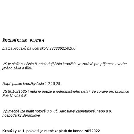
ŠKOLNÍ KLUB - PLATBA
platba kroužků na účet školy 33633621/0100
VS je složen z čísla 8, následují čísla kroužků, ve zprávě pro příjemce uveďte
jméno žáka a třídu.
Např. platíte kroužky číslo 1,2,15,25.
VS 801021525 ( nula je pouze u jednomístného čísla). Ve zprávě pro příjemce
Petr Novák 6.B
Výjimečně lze platit hotově u p. uč. Jaroslavy Zapletalové, nebo u p.
hospodářky Beránkové
Kroužky za 1. pololetí je nutné zaplatit do konce září 2022