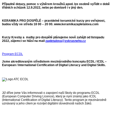
Případné dotazy, pomoc s výběrem kroužků apod. lze osobně vyřídit v době
třídních schůzek 12.9.2022, nebo po domluvě i v jiný den.
KERAMIKA PRO DOSPĚLÉ –
pravidelné keramické kurzy pro veřejnost,
budou vždy ve středu 18 00 – 20 00. www.keramikazapletalova.com
Kurzy Kresby a malby pro dospělé plánujeme nově zahájit od listopadu
2022, zájemci se hlásí na mail
zapletalova@zskrasneho.cz
Program ECDL
Jsme akreditovaným střediskem mezinárodního konceptu ECDL / ICDL –
European / International Certification of Digital Literacy and Digital Skills.
Již dříve jsme Vás informovali o zapojení naší školy do programu ECDL
(European Computer Driving Licence), který je nyní známý jako ICDL
(International Certification of Digital Literacy). Tento program je mezinárodně
uznávaný a jeho cílem je rozvíjet digitální dovednosti našich žáků.