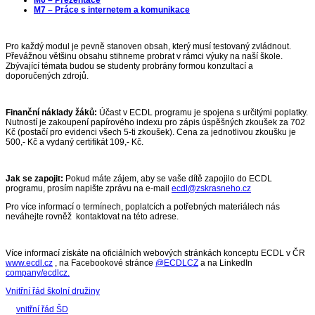
M7 – Práce s internetem a komunikace
Pro každý modul je pevně stanoven obsah, který musí testovaný zvládnout.
Převážnou většinu obsahu stihneme probrat v rámci výuky na naší škole.
Zbývající témata budou se studenty probrány formou konzultací a
doporučených zdrojů.
Finanční náklady žáků:
Účast v ECDL programu je spojena s určitými poplatky.
Nutností je zakoupení papírového indexu pro zápis úspěšných zkoušek za 702
Kč (postačí pro evidenci všech 5-ti zkoušek). Cena za jednotlivou zkoušku je
500,- Kč a vydaný certifikát 109,- Kč.
Jak se zapojit:
Pokud máte zájem, aby se vaše dítě zapojilo do ECDL
programu, prosím napište zprávu na e-mail
ecdl@zskrasneho.cz
Pro více informací o termínech, poplatcích a potřebných materiálech nás
neváhejte rovněž kontaktovat na této adrese.
Více informací získáte na oficiálních webových stránkách konceptu ECDL v ČR
www.ecdl.cz
, na Facebookové stránce
@ECDLCZ
a na LinkedIn
company/ecdlcz
.
Vnitřní řád školní družiny
vnitřní řád ŠD