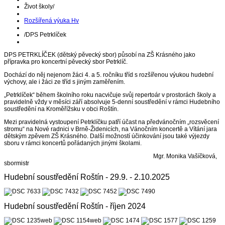
Život školy
/
Rozšířená výuka Hv
/
DPS Petrklíček
DPS PETRKLÍČEK (dětský pěvecký sbor) působí na ZŠ Krásného jako
přípravka pro koncertní pěvecký sbor Petrklíč.
Dochází do něj nejenom žáci 4. a 5. ročníku tříd s rozšířenou výukou hudební
výchovy, ale i žáci ze tříd s jiným zaměřením.
„Petrklíček“ během školního roku nacvičuje svůj repertoár v prostorách školy a
pravidelně vždy v měsíci září absolvuje 5-denní soustředění v rámci Hudebního
soustředění na Kroměřížsku v obci Roštín.
Mezi pravidelná vystoupení Petrklíčku patří účast na předvánočním „rozsvěcení
stromu“ na Nové radnici v Brně-Židenicích, na Vánočním koncertě a Vítání jara
dětským zpěvem ZŠ Krásného. Další možností účinkování jsou také výjezdy
sboru v rámci koncertů pořádaných jinými školami.
Mgr. Monika Vašíčková,
sbormistr
Hudební soustředění Roštín - 29.9. - 2.10.2025
Hudební soustředění Roštín - říjen 2024