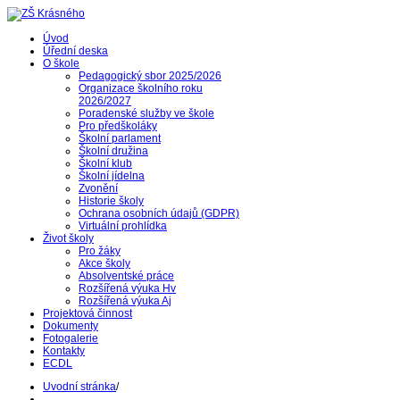
Úvod
Úřední deska
O škole
Pedagogický sbor 2025/2026
Organizace školního roku
2026/2027
Poradenské služby ve škole
Pro předškoláky
Školní parlament
Školní družina
Školní klub
Školní jídelna
Zvonění
Historie školy
Ochrana osobních údajů (GDPR)
Virtuální prohlídka
Život školy
Pro žáky
Akce školy
Absolventské práce
Rozšířená výuka Hv
Rozšířená výuka Aj
Projektová činnost
Dokumenty
Fotogalerie
Kontakty
ECDL
Uvodní stránka
/