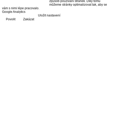
způsob používání stránek. Díky tomu
můžeme stránky optimalizovat tak, aby se
vám s nimi lépe pracovalo.
Google Analytics
Uložit nastavení
Povolit
Zakázat