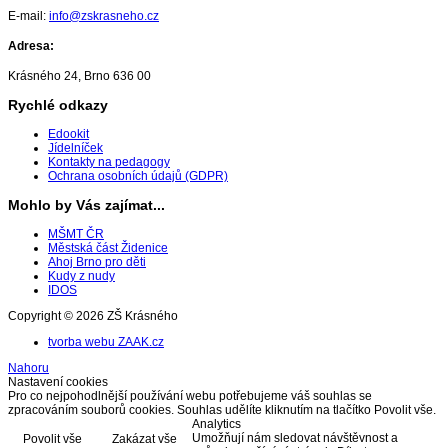
E-mail:
info@zskrasneho.cz
Adresa:
Krásného 24, Brno 636 00
Rychlé odkazy
Edookit
Jídelníček
Kontakty na pedagogy
Ochrana osobních údajů (GDPR)
Mohlo by Vás zajímat...
MŠMT ČR
Městská část Židenice
Ahoj Brno pro děti
Kudy z nudy
IDOS
Copyright © 2026 ZŠ Krásného
tvorba webu ZAAK.cz
Nahoru
Nastavení cookies
Pro co nejpohodlnější používání webu potřebujeme váš souhlas se
zpracováním souborů cookies. Souhlas udělíte kliknutím na tlačítko Povolit vše.
Analytics
Umožňují nám sledovat návštěvnost a
Povolit vše
Zakázat vše