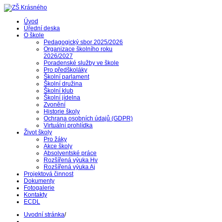
Úvod
Úřední deska
O škole
Pedagogický sbor 2025/2026
Organizace školního roku
2026/2027
Poradenské služby ve škole
Pro předškoláky
Školní parlament
Školní družina
Školní klub
Školní jídelna
Zvonění
Historie školy
Ochrana osobních údajů (GDPR)
Virtuální prohlídka
Život školy
Pro žáky
Akce školy
Absolventské práce
Rozšířená výuka Hv
Rozšířená výuka Aj
Projektová činnost
Dokumenty
Fotogalerie
Kontakty
ECDL
Uvodní stránka
/