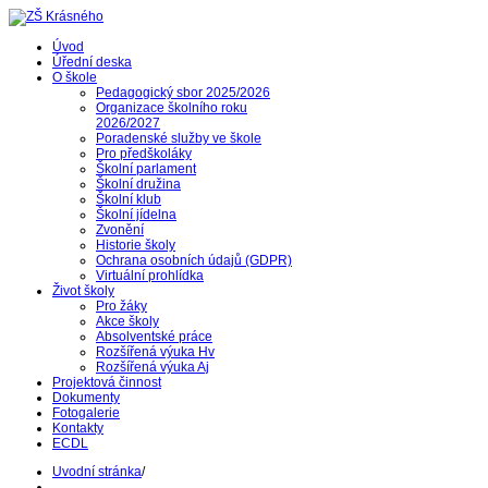
Úvod
Úřední deska
O škole
Pedagogický sbor 2025/2026
Organizace školního roku
2026/2027
Poradenské služby ve škole
Pro předškoláky
Školní parlament
Školní družina
Školní klub
Školní jídelna
Zvonění
Historie školy
Ochrana osobních údajů (GDPR)
Virtuální prohlídka
Život školy
Pro žáky
Akce školy
Absolventské práce
Rozšířená výuka Hv
Rozšířená výuka Aj
Projektová činnost
Dokumenty
Fotogalerie
Kontakty
ECDL
Uvodní stránka
/