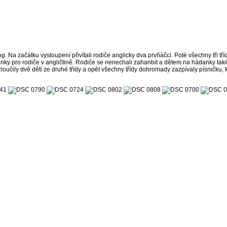
elling. Na začátku vystoupení přivítali rodiče anglicky dva prvňáčci. Poté všechny tři
nky pro rodiče v angličtině. Rodiče se nenechali zahanbit a dětem na hádanky také 
ozloučily dvě děti ze druhé třídy a opět všechny třídy dohromady zazpívaly písničku, 