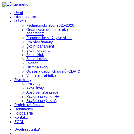
Úvod
Úřední deska
O škole
Pedagogický sbor 2025/2026
Organizace školního roku
2026/2027
Poradenské služby ve škole
Pro předškoláky
Školní parlament
Školní družina
Školní klub
Školní jídelna
Zvonění
Historie školy
Ochrana osobních údajů (GDPR)
Virtuální prohlídka
Život školy
Pro žáky
Akce školy
Absolventské práce
Rozšířená výuka Hv
Rozšířená výuka Aj
Projektová činnost
Dokumenty
Fotogalerie
Kontakty
ECDL
Uvodní stránka
/