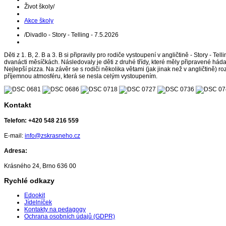
Život školy
/
Akce školy
/
Divadlo - Story - Telling - 7.5.2026
Děti z 1. B, 2. B a 3. B si připravily pro rodiče vystoupení v angličtině - Story - T
dvanácti měsíčkách. Následovaly je děti z druhé třídy, které měly připravené háda
Nejlepší pizza. Na závěr se s rodiči několika větami (jak jinak než v angličtině) r
příjemnou atmosféru, která se nesla celým vystoupením.
Kontakt
Telefon:
+420 548 216 559
E-mail:
info@zskrasneho.cz
Adresa:
Krásného 24, Brno 636 00
Rychlé odkazy
Edookit
Jídelníček
Kontakty na pedagogy
Ochrana osobních údajů (GDPR)