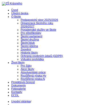
Úvod
Úřední deska
O škole
Pedagogický sbor 2025/2026
Organizace školního roku
2026/2027
Poradenské služby ve škole
Pro předškoláky
Školní parlament
Školní družina
Školní klub
Školní jídelna
Zvonění
Historie školy
Ochrana osobních údajů (GDPR)
Virtuální prohlídka
Život školy
Pro žáky
Akce školy
Absolventské práce
Rozšířená výuka Hv
Rozšířená výuka Aj
Projektová činnost
Dokumenty
Fotogalerie
Kontakty
ECDL
Uvodní stránka
/