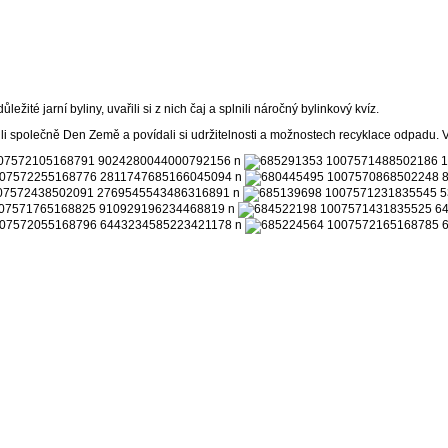
žité jarní byliny, uvařili si z nich čaj a splnili náročný bylinkový kvíz.
vili společně Den Země a povídali si udržitelnosti a možnostech recyklace odpadu. Vy