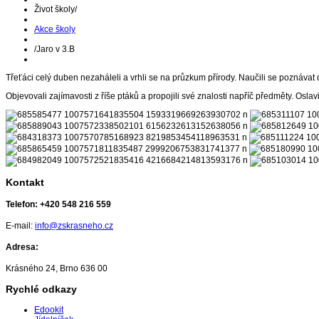
Život školy
/
Akce školy
/
Jaro v 3.B
Třeťáci celý duben nezaháleli a vrhli se na průzkum přírody. Naučili se poznávat důle
Objevovali zajímavosti z říše ptáků a propojili své znalosti napříč předměty. Osla
Kontakt
Telefon:
+420 548 216 559
E-mail:
info@zskrasneho.cz
Adresa:
Krásného 24, Brno 636 00
Rychlé odkazy
Edookit