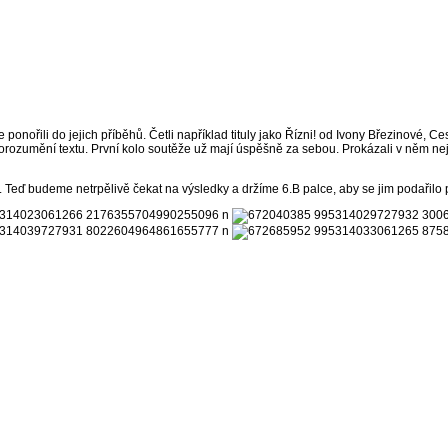
 se ponořili do jejich příběhů. Četli například tituly jako Řízni! od Ivony Březinové
porozumění textu. První kolo soutěže už mají úspěšně za sebou. Prokázali v něm ne
Teď budeme netrpělivě čekat na výsledky a držíme 6.B palce, aby se jim podařilo p