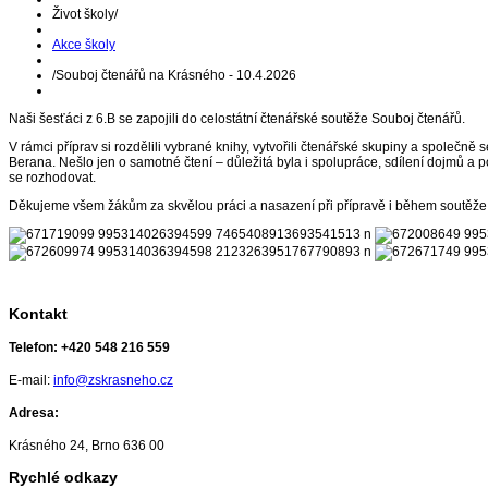
Život školy
/
Akce školy
/
Souboj čtenářů na Krásného - 10.4.2026
Naši šesťáci z 6.B se zapojili do celostátní čtenářské soutěže Souboj čtenářů.
V rámci příprav si rozdělili vybrané knihy, vytvořili čtenářské skupiny a společně
Berana. Nešlo jen o samotné čtení – důležitá byla i spolupráce, sdílení dojmů a 
se rozhodovat.
Děkujeme všem žákům za skvělou práci a nasazení při přípravě i během soutěže. 
Kontakt
Telefon:
+420 548 216 559
E-mail:
info@zskrasneho.cz
Adresa:
Krásného 24, Brno 636 00
Rychlé odkazy