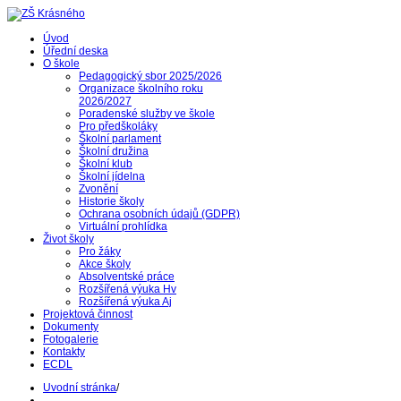
Úvod
Úřední deska
O škole
Pedagogický sbor 2025/2026
Organizace školního roku
2026/2027
Poradenské služby ve škole
Pro předškoláky
Školní parlament
Školní družina
Školní klub
Školní jídelna
Zvonění
Historie školy
Ochrana osobních údajů (GDPR)
Virtuální prohlídka
Život školy
Pro žáky
Akce školy
Absolventské práce
Rozšířená výuka Hv
Rozšířená výuka Aj
Projektová činnost
Dokumenty
Fotogalerie
Kontakty
ECDL
Uvodní stránka
/