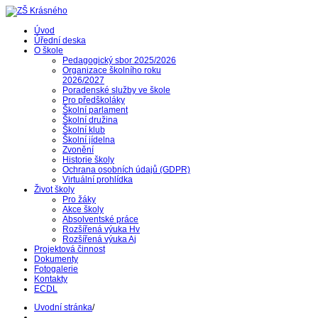
Úvod
Úřední deska
O škole
Pedagogický sbor 2025/2026
Organizace školního roku
2026/2027
Poradenské služby ve škole
Pro předškoláky
Školní parlament
Školní družina
Školní klub
Školní jídelna
Zvonění
Historie školy
Ochrana osobních údajů (GDPR)
Virtuální prohlídka
Život školy
Pro žáky
Akce školy
Absolventské práce
Rozšířená výuka Hv
Rozšířená výuka Aj
Projektová činnost
Dokumenty
Fotogalerie
Kontakty
ECDL
Uvodní stránka
/