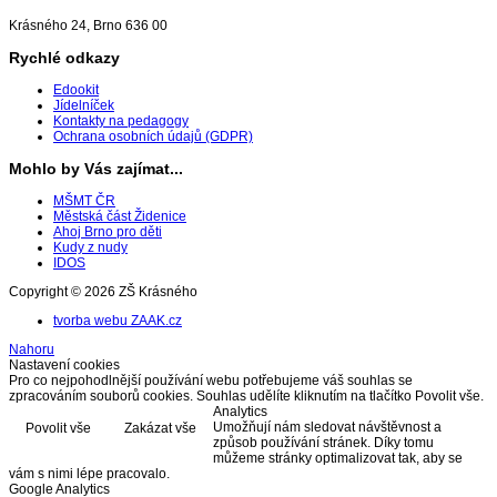
Krásného 24, Brno 636 00
Rychlé odkazy
Edookit
Jídelníček
Kontakty na pedagogy
Ochrana osobních údajů (GDPR)
Mohlo by Vás zajímat...
MŠMT ČR
Městská část Židenice
Ahoj Brno pro děti
Kudy z nudy
IDOS
Copyright © 2026 ZŠ Krásného
tvorba webu ZAAK.cz
Nahoru
Nastavení cookies
Pro co nejpohodlnější používání webu potřebujeme váš souhlas se
zpracováním souborů cookies. Souhlas udělíte kliknutím na tlačítko Povolit vše.
Analytics
Umožňují nám sledovat návštěvnost a
Povolit vše
Zakázat vše
způsob používání stránek. Díky tomu
můžeme stránky optimalizovat tak, aby se
vám s nimi lépe pracovalo.
Google Analytics