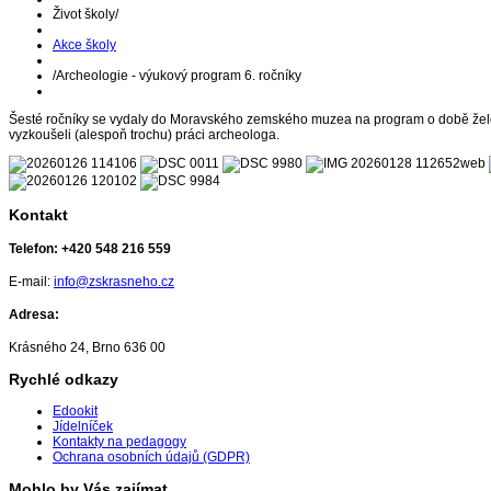
Život školy
/
Akce školy
/
Archeologie - výukový program 6. ročníky
Šesté ročníky se vydaly do Moravského zemského muzea na program o době železné
vyzkoušeli (alespoň trochu) práci archeologa.
Kontakt
Telefon:
+420 548 216 559
E-mail:
info@zskrasneho.cz
Adresa:
Krásného 24, Brno 636 00
Rychlé odkazy
Edookit
Jídelníček
Kontakty na pedagogy
Ochrana osobních údajů (GDPR)
Mohlo by Vás zajímat...