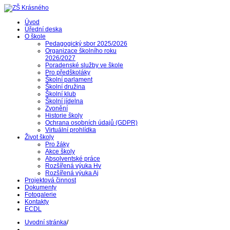
Úvod
Úřední deska
O škole
Pedagogický sbor 2025/2026
Organizace školního roku
2026/2027
Poradenské služby ve škole
Pro předškoláky
Školní parlament
Školní družina
Školní klub
Školní jídelna
Zvonění
Historie školy
Ochrana osobních údajů (GDPR)
Virtuální prohlídka
Život školy
Pro žáky
Akce školy
Absolventské práce
Rozšířená výuka Hv
Rozšířená výuka Aj
Projektová činnost
Dokumenty
Fotogalerie
Kontakty
ECDL
Uvodní stránka
/