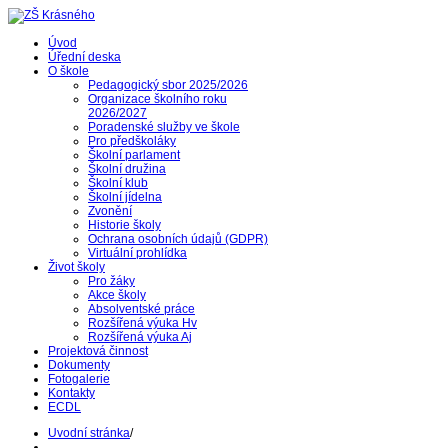
Úvod
Úřední deska
O škole
Pedagogický sbor 2025/2026
Organizace školního roku
2026/2027
Poradenské služby ve škole
Pro předškoláky
Školní parlament
Školní družina
Školní klub
Školní jídelna
Zvonění
Historie školy
Ochrana osobních údajů (GDPR)
Virtuální prohlídka
Život školy
Pro žáky
Akce školy
Absolventské práce
Rozšířená výuka Hv
Rozšířená výuka Aj
Projektová činnost
Dokumenty
Fotogalerie
Kontakty
ECDL
Uvodní stránka
/