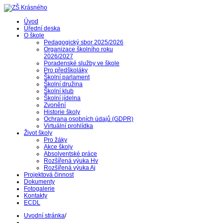
Úvod
Úřední deska
O škole
Pedagogický sbor 2025/2026
Organizace školního roku
2026/2027
Poradenské služby ve škole
Pro předškoláky
Školní parlament
Školní družina
Školní klub
Školní jídelna
Zvonění
Historie školy
Ochrana osobních údajů (GDPR)
Virtuální prohlídka
Život školy
Pro žáky
Akce školy
Absolventské práce
Rozšířená výuka Hv
Rozšířená výuka Aj
Projektová činnost
Dokumenty
Fotogalerie
Kontakty
ECDL
Uvodní stránka
/