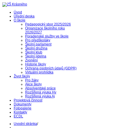
Úvod
Úřední deska
O škole
Pedagogický sbor 2025/2026
Organizace školního roku
2026/2027
Poradenské služby ve škole
Pro předškoláky
Školní parlament
Školní družina
Školní klub
Školní jídelna
Zvonění
Historie školy
Ochrana osobních údajů (GDPR)
Virtuální prohlídka
Život školy
Pro žáky
Akce školy
Absolventské práce
Rozšířená výuka Hv
Rozšířená výuka Aj
Projektová činnost
Dokumenty
Fotogalerie
Kontakty
ECDL
Uvodní stránka
/