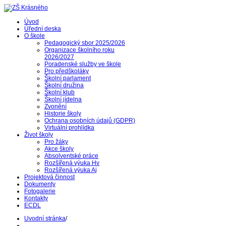
Úvod
Úřední deska
O škole
Pedagogický sbor 2025/2026
Organizace školního roku
2026/2027
Poradenské služby ve škole
Pro předškoláky
Školní parlament
Školní družina
Školní klub
Školní jídelna
Zvonění
Historie školy
Ochrana osobních údajů (GDPR)
Virtuální prohlídka
Život školy
Pro žáky
Akce školy
Absolventské práce
Rozšířená výuka Hv
Rozšířená výuka Aj
Projektová činnost
Dokumenty
Fotogalerie
Kontakty
ECDL
Uvodní stránka
/