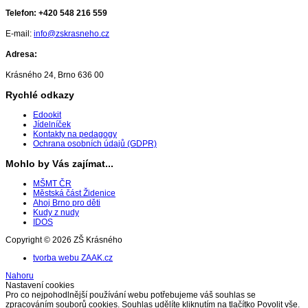
Telefon:
+420 548 216 559
E-mail:
info@zskrasneho.cz
Adresa:
Krásného 24, Brno 636 00
Rychlé odkazy
Edookit
Jídelníček
Kontakty na pedagogy
Ochrana osobních údajů (GDPR)
Mohlo by Vás zajímat...
MŠMT ČR
Městská část Židenice
Ahoj Brno pro děti
Kudy z nudy
IDOS
Copyright © 2026 ZŠ Krásného
tvorba webu ZAAK.cz
Nahoru
Nastavení cookies
Pro co nejpohodlnější používání webu potřebujeme váš souhlas se
zpracováním souborů cookies. Souhlas udělíte kliknutím na tlačítko Povolit vše.