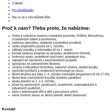
O škole
/
Pro předškoláky
/
Na co se u nás můžete těšit
Proč k nám? Třeba proto, že nabízíme:
čistou a vzdušnou budovu s vlastními pozemky, hřištěm, tělocvičnou,
zrcadslovým sálem a posilovnou,
rodinnou atmosféru, estetické a podnětné prostředí,
výuku anglického jazyka od 1. ročníku,
základy robotiky a informatiky již na 1. stupni,
bohatý výukový program se spoustou atraktivních činností,
blokovou výuku, projektové vyučování, projektové dny,
zapojení do národních i mezinárodních projektů,
spolupráci se zahraničními školami,
učebny s interaktivní technikou, odborné učebny, studijní koutky,
využívání počítačů a moderních technologií ve výuce,
školní družinu pro žáky 1.-4. ročníku s bohatým programem (6.30-17.00),
školní klub s množstvím kroužků různého zaměření,
výuku plavání ve 2. a 3. ročníku,
účast na sportovních, jazykových, hudebních, matematických a
výtvarných soutěžích,
péče o talentované děti a děti s poruchami učení,
velmi chutnou stravu ve školní jídelně, dietní stravování.
Kontakt