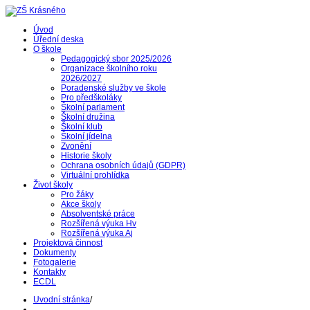
Úvod
Úřední deska
O škole
Pedagogický sbor 2025/2026
Organizace školního roku
2026/2027
Poradenské služby ve škole
Pro předškoláky
Školní parlament
Školní družina
Školní klub
Školní jídelna
Zvonění
Historie školy
Ochrana osobních údajů (GDPR)
Virtuální prohlídka
Život školy
Pro žáky
Akce školy
Absolventské práce
Rozšířená výuka Hv
Rozšířená výuka Aj
Projektová činnost
Dokumenty
Fotogalerie
Kontakty
ECDL
Uvodní stránka
/