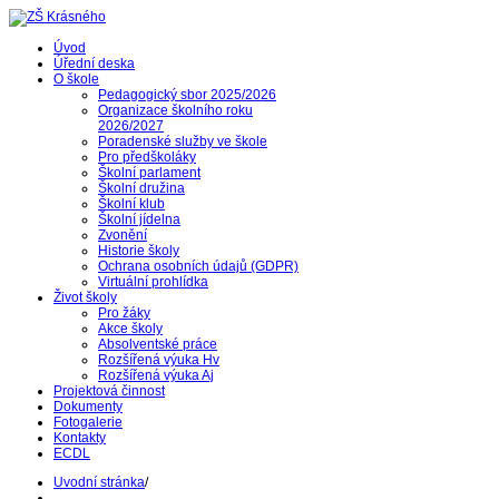
Úvod
Úřední deska
O škole
Pedagogický sbor 2025/2026
Organizace školního roku
2026/2027
Poradenské služby ve škole
Pro předškoláky
Školní parlament
Školní družina
Školní klub
Školní jídelna
Zvonění
Historie školy
Ochrana osobních údajů (GDPR)
Virtuální prohlídka
Život školy
Pro žáky
Akce školy
Absolventské práce
Rozšířená výuka Hv
Rozšířená výuka Aj
Projektová činnost
Dokumenty
Fotogalerie
Kontakty
ECDL
Uvodní stránka
/