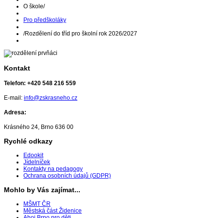
O škole
/
Pro předškoláky
/
Rozdělení do tříd pro školní rok 2026/2027
Kontakt
Telefon:
+420 548 216 559
E-mail:
info@zskrasneho.cz
Adresa:
Krásného 24, Brno 636 00
Rychlé odkazy
Edookit
Jídelníček
Kontakty na pedagogy
Ochrana osobních údajů (GDPR)
Mohlo by Vás zajímat...
MŠMT ČR
Městská část Židenice
Ahoj Brno pro děti