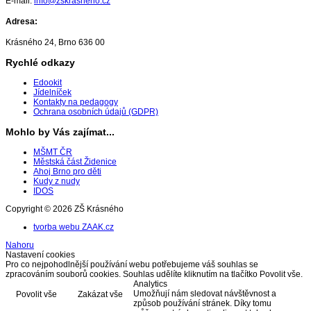
E-mail:
info@zskrasneho.cz
Adresa:
Krásného 24, Brno 636 00
Rychlé odkazy
Edookit
Jídelníček
Kontakty na pedagogy
Ochrana osobních údajů (GDPR)
Mohlo by Vás zajímat...
MŠMT ČR
Městská část Židenice
Ahoj Brno pro děti
Kudy z nudy
IDOS
Copyright © 2026 ZŠ Krásného
tvorba webu ZAAK.cz
Nahoru
Nastavení cookies
Pro co nejpohodlnější používání webu potřebujeme váš souhlas se
zpracováním souborů cookies. Souhlas udělíte kliknutím na tlačítko Povolit vše.
Analytics
Umožňují nám sledovat návštěvnost a
Povolit vše
Zakázat vše
způsob používání stránek. Díky tomu