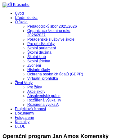
Úvod
Úřední deska
O škole
Pedagogický sbor 2025/2026
Organizace školního roku
2026/2027
Poradenské služby ve škole
Pro předškoláky
Školní parlament
Školní družina
Školní klub
Školní jídelna
Zvonění
Historie školy
Ochrana osobních údajů (GDPR)
Virtuální prohlídka
Život školy
Pro žáky
Akce školy
Absolventské práce
Rozšířená výuka Hv
Rozšířená výuka Aj
Projektová činnost
Dokumenty
Fotogalerie
Kontakty
ECDL
Operační program Jan Amos Komenský