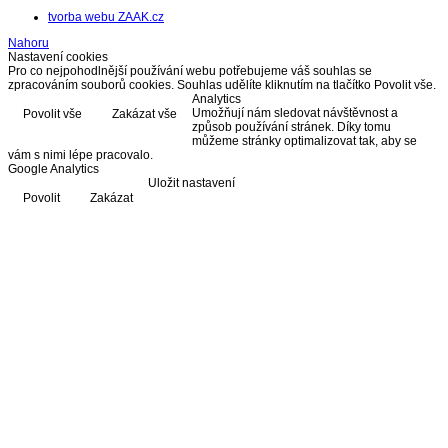
tvorba webu ZAAK.cz
Nahoru
Nastavení cookies
Pro co nejpohodlnější používání webu potřebujeme váš souhlas se
zpracováním souborů cookies. Souhlas udělíte kliknutím na tlačítko Povolit vše.
Analytics
Umožňují nám sledovat návštěvnost a
Povolit vše
Zakázat vše
způsob používání stránek. Díky tomu
můžeme stránky optimalizovat tak, aby se
vám s nimi lépe pracovalo.
Google Analytics
Uložit nastavení
Povolit
Zakázat