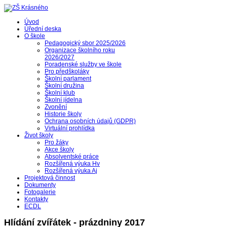
Úvod
Úřední deska
O škole
Pedagogický sbor 2025/2026
Organizace školního roku
2026/2027
Poradenské služby ve škole
Pro předškoláky
Školní parlament
Školní družina
Školní klub
Školní jídelna
Zvonění
Historie školy
Ochrana osobních údajů (GDPR)
Virtuální prohlídka
Život školy
Pro žáky
Akce školy
Absolventské práce
Rozšířená výuka Hv
Rozšířená výuka Aj
Projektová činnost
Dokumenty
Fotogalerie
Kontakty
ECDL
Hlídání zvířátek - prázdniny 2017